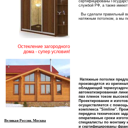
сертифицированы Государс
службой РФ, а также имеют
Вы сделали правильный в
натяжным потолком, а мы п
Остекление загородного
дома - супер условия!
Натяжные потолки предл
производятся из оригина
обладающей термоусадоч
автоматизированная
линия
пвх пленок током высоко
Проектирование и изгото
осуществляется с помощь
комплекса "Simline". Пр
передача технических за
оперативные сроки изгот
Великая Россия. Москва
специалисты по монтажу 
и сертифицированы фран