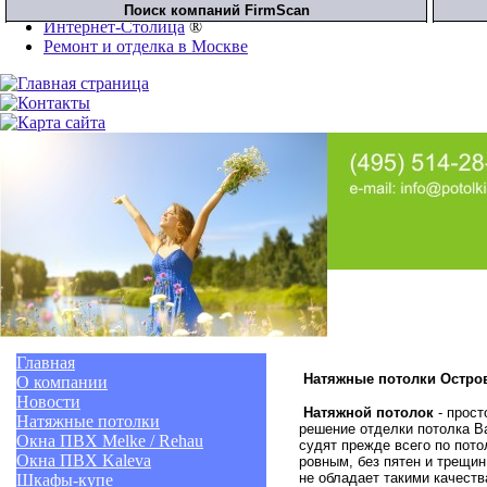
Интернет-Столица
®
Ремонт и отделка в Москве
Главная
Натяжные потолки Остро
О компании
Новости
Натяжной потолок
- прост
Натяжные потолки
решение отделки потолка В
Окна ПВХ Melke / Rehau
судят прежде всего по пото
Окна ПВХ Kaleva
ровным, без пятен и трещин
не обладает такими качеств
Шкафы-купе