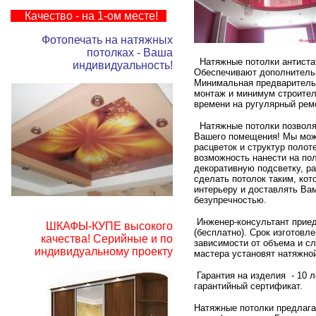
Качество - на 1-ом месте!
Фотопечать на натяжных
потолках - Ваша
Натяжные потолки а
нтиста
индивидуальность!
О
беспечивают дополнитель
М
инимальная предваритель
монтаж и минимум строител
времени на ругулярный рем
Натяжные потолки позволя
Вашего помещения! Мы мож
расцветок и структур полот
возможность нанести на по
декоративную подсветку, ра
сделать потолок таким, ко
интерьеру и доставлять Ва
безупречностью.
Инженер-консультант приед
ШКАФЫ-КУПЕ высокого
(бесплатно).
Срок изготовле
качества! Серийные и по
зависимости от объема и с
индивидуальному проекту
мастера установят натяжной
Гарантия на изделия - 10 л
гарантийный сертификат.
Натяжные потолки предлага