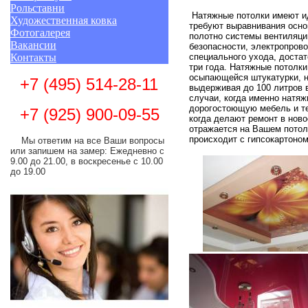
Рольставни
Натяжные потолки имеют ид
Художественная ковка
требуют выравнивания осно
Фотогалерея
полотно системы вентиляци
Вакансии
безопасности, электропрово
Контакты
специального ухода, достат
три года. Натяжные потолки
осыпающейся штукатурки, н
+7
(495) 514-28-11
выдерживая до 100 литров в
случаи, когда именно натяж
дорогостоющую мебель и те
+7 (925) 900-09-55
когда делают ремонт в ново
отражается на Вашем потолк
происходит с гипсокартоном
Мы ответим на все Ваши вопросы
или запишем на замер: Ежедневно с
9.00 до 21.00, в воскресенье с 10.00
до 19.00